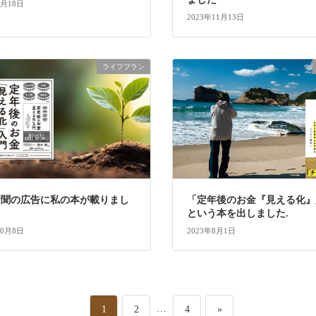
3月18日
2023年11月13日
ライフプラン
新聞の広告に私の本が載りまし
「定年後のお金『見える化』
という本を出しました.
10月8日
2023年8月1日
ペ
ペ
…
ペ
1
2
4
»