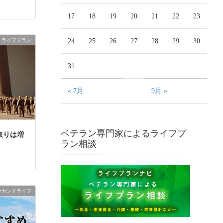
17
18
19
20
21
22
23
24
25
26
27
28
29
30
ライフプラン
31
« 7月
9月 »
ベテラン専門家によるライフプ
取りは増
ラン相談
セカンドライフ