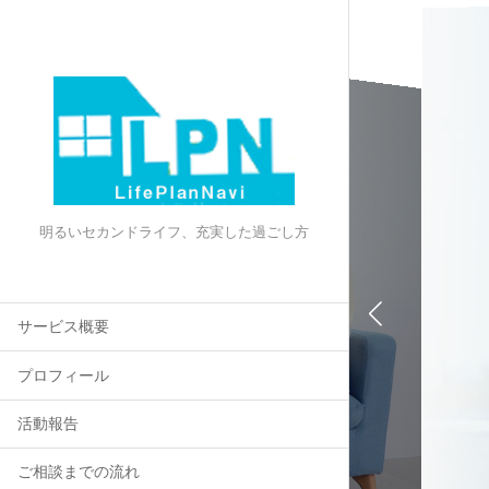
Life
ラ
明るいセカンドライフ、充実した過ごし方
企業や
セミナ
40代向
サービス概要
50代向
プロフィール
定年準
活動報告
ご相談までの流れ