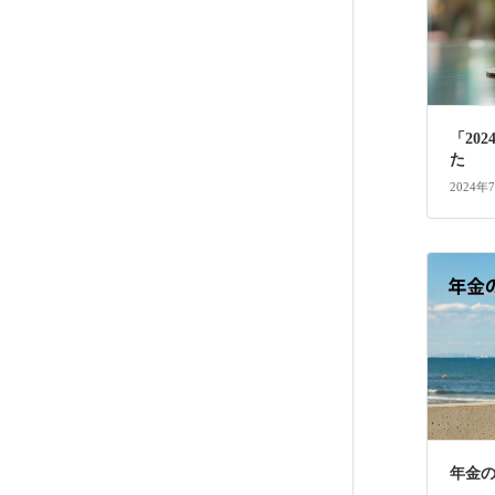
「20
た
2024年
年金