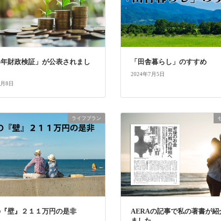
24年財政検証」が公表されまし
「田舎暮らし」のすすめ
2024年7月5日
7月8日
ライフプラン
の『壁』２１１万円の是非
AERAの記事で私の著書が紹
ました